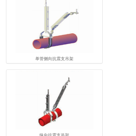
单管侧向抗震支吊架
纵向抗震支吊架